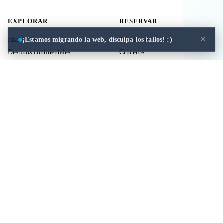
EXPLORAR
RESERVAR
×
¡Estamos migrando la web, disculpa los fallos! :)
Islas Griegas
Alquiler de barco
Destinos continentales
Cruceros
Actividades
Ferries
Traslados
Vuelos
Seguro de viaje
ÚTIL
LEGAL
Comida a domicilio
Privacidad
Cookies
Aviso Legal
Libros de mitología Griega
Contacto
Seguro de viaje
Comparar islas
Mi viaje