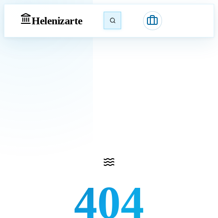
Heleniz
arte
404