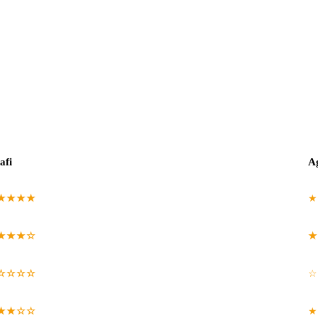
afi
Ag
★★★★
★
★★★☆
★
☆☆☆☆
☆
★★☆☆
★