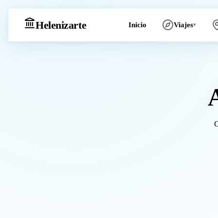
Heleniz
arte
Inicio
Viajes
▾
C