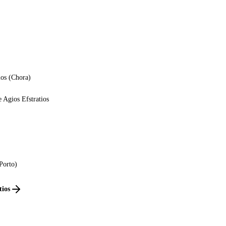
ios (Chora)
 Agios Efstratios
(Porto)
tios