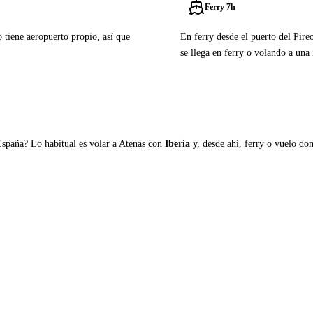
Ferry 7h
o tiene aeropuerto propio, así que
En ferry desde el puerto del Pire
se llega en ferry o volando a una 
Ver ferries a Agios Efstra
España? Lo habitual es volar a Atenas con
Iberia
y, desde ahí, ferry o vuelo domé