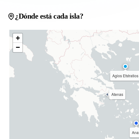
¿Dónde está cada isla?
+
−
Agios Efstratios
Atenas
Anaf