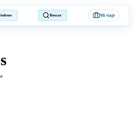
éndeme
Buscar
Mi viaje
os
je