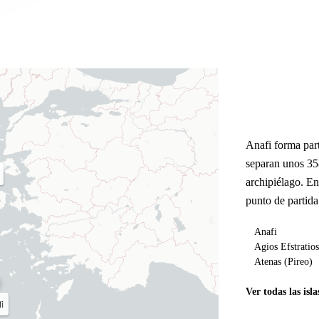
Anafi forma par
separan unos 35
archipiélago. E
punto de partida
Anafi
Agios Efstratio
Atenas (Pireo)
Ver todas las isla
i