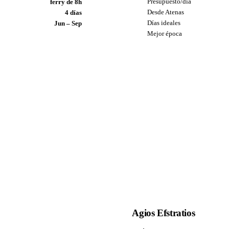
Presupuesto/día
ferry de 8h
Desde Atenas
4 días
Días ideales
Jun – Sep
Mejor época
Agios Efstratios