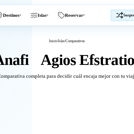
Destinos
Islas
Reservar
Sorpr
▾
▾
▾
Inicio
/
Islas
/
Comparativas
Anafi
Agios Efstrati
vs
omparativa completa para decidir cuál encaja mejor con tu via