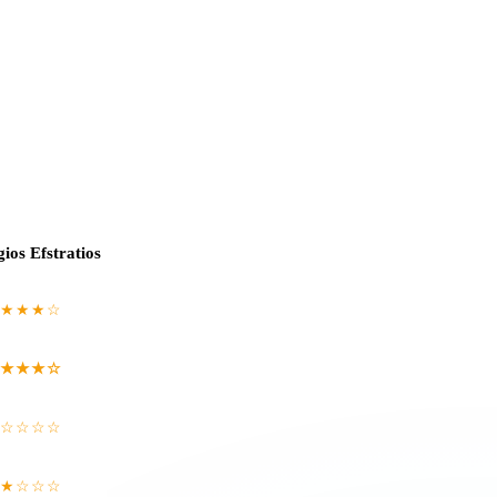
ios Efstratios
★★★☆
★★★☆
☆☆☆☆
★☆☆☆