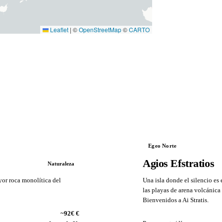
Leaflet
|
©
OpenStreetMap
©
CARTO
Egeo Norte
Agios Efstratios
Naturaleza
ayor roca monolítica del
Una isla donde el silencio es 
las playas de arena volcánica 
Bienvenidos a Ai Stratis.
VS
~92€ €