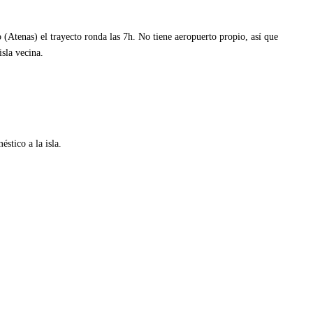
o (Atenas) el trayecto ronda las 7h. No tiene aeropuerto propio, así que
isla vecina.
tios
stico a la isla.