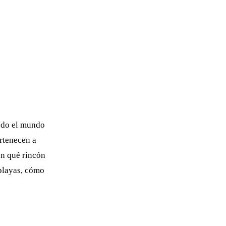
todo el mundo
ertenecen a
én qué rincón
playas, cómo