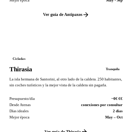
Mejor época
May - Sep
Ver guía de Antipaxos
VS
Cícladas
Thirasia
Tranquila
La isla hermana de Santorini, al otro lado de la caldera. 250 habitantes,
sin coches turísticos y la mejor vista de la caldera sin pagarla.
Presupuesto/día
~0€ €€
Desde Atenas
conexiones por consultar
Días ideales
2 días
Mejor época
May – Oct
Ver guía de Thirasia