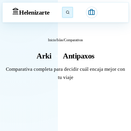
Heleniz
arte
Inicio
/
Islas
/
Comparativas
Arki
Antipaxos
vs
Comparativa completa para decidir cuál encaja mejor con
tu viaje