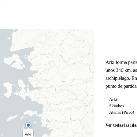
Arki forma part
unos 346 km, as
archipiélago. E
punto de partida
Arki
Skiathos
Atenas (Pireo)
Ver todas las isla
Arki