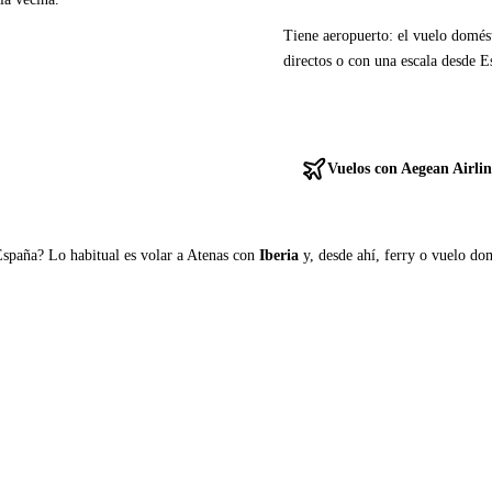
Tiene aeropuerto: el vuelo domés
directos o con una escala desde E
Ver ferries a Skiathos
Vuelos con Aegean Airlin
España? Lo habitual es volar a Atenas con
Iberia
y, desde ahí, ferry o vuelo domé