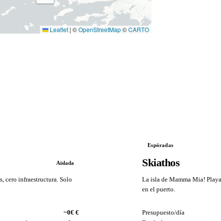
Leaflet
|
©
OpenStreetMap
©
CARTO
Espóradas
Skiathos
Aislada
, cero infraestructura. Solo
La isla de Mamma Mia! Playas
en el puerto.
VS
~0€ €
Presupuesto/día