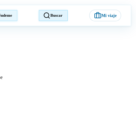
éndeme
Buscar
Mi viaje
je