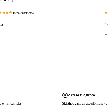
★★★★
★
menos masificada
ías
4 
km²
49
Acceso y logística
o en ambas islas.
Skiathos gana en accesibilidad (v