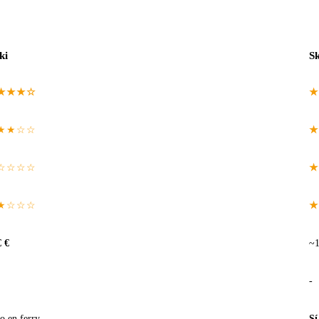
ki
Sk
★★★☆
★
★★☆☆
★
☆☆☆☆
★
★☆☆☆
★
€ €
~1
-
o en ferry
Sí