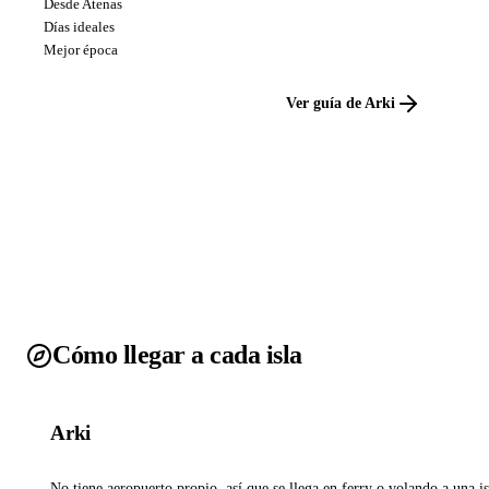
Desde Atenas
Días ideales
Mejor época
Ver guía de Arki
Cómo llegar a cada isla
Arki
No tiene aeropuerto propio, así que se llega en ferry o volando a una is