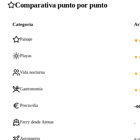
Comparativa punto por punto
Categoría
Ar
Paisaje
★
Playas
★
Vida nocturna
★
Gastronomía
★
Precio/día
~0
Ferry desde Atenas
-
Aeropuerto
Sol