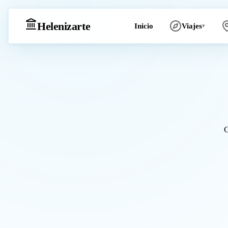
Heleniz
arte
Inicio
Viajes
▾
C