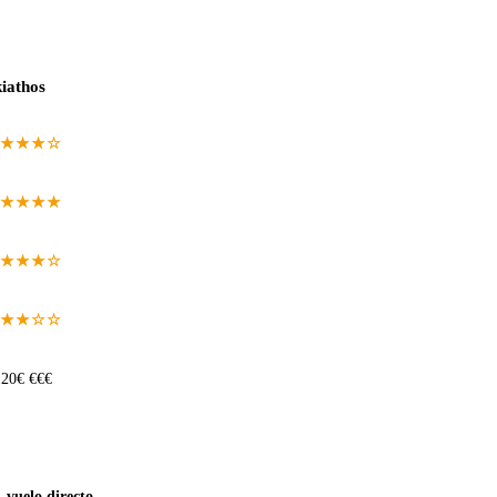
iathos
★★★☆
★★★★
★★★☆
★★☆☆
20€ €€€
, vuelo directo