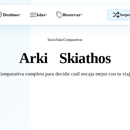
Destinos
Islas
Reservar
Sorpr
▾
▾
▾
Inicio
/
Islas
/
Comparativas
Arki
Skiathos
vs
omparativa completa para decidir cuál encaja mejor con tu via