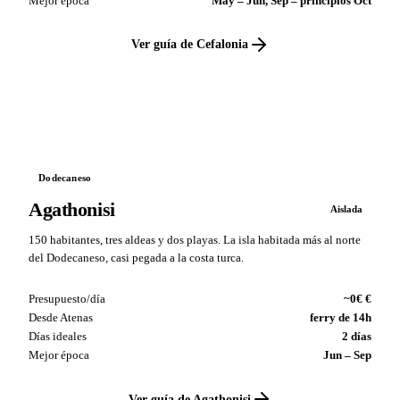
Mejor época
May – Jun, Sep – principios Oct
Ver guía de Cefalonia
VS
Dodecaneso
Agathonisi
Aislada
150 habitantes, tres aldeas y dos playas. La isla habitada más al norte
del Dodecaneso, casi pegada a la costa turca.
Presupuesto/día
~0€ €
Desde Atenas
ferry de 14h
Días ideales
2 días
Mejor época
Jun – Sep
Ver guía de Agathonisi