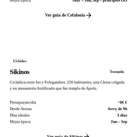
Mejor época
May – Jun, Sep – principios Oct
Ver guía de Cefalonia
VS
Cícladas
Sikinos
Tranquila
Cicládica entre Ios y Folegandros. 250 habitantes, una Chora colgada
y un monasterio fortificado que fue templo de Apolo.
Presupuesto/día
~0€ €
Desde Atenas
ferry de 9h
Días ideales
3 días
Mejor época
Jun – Sep
Ver guía de Sikinos