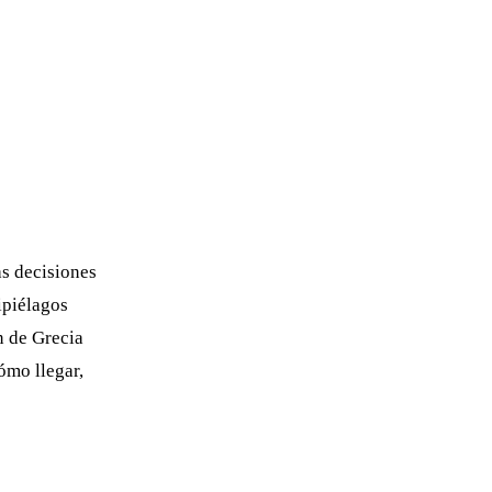
as decisiones
ipiélagos
n de Grecia
ómo llegar,