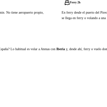
Ferry 2h
0min. No tiene aeropuerto propio,
En ferry desde el puerto del Pire
se llega en ferry o volando a una 
Ver ferries a Skiros
España? Lo habitual es volar a Atenas con
Iberia
y, desde ahí, ferry o vuelo domé