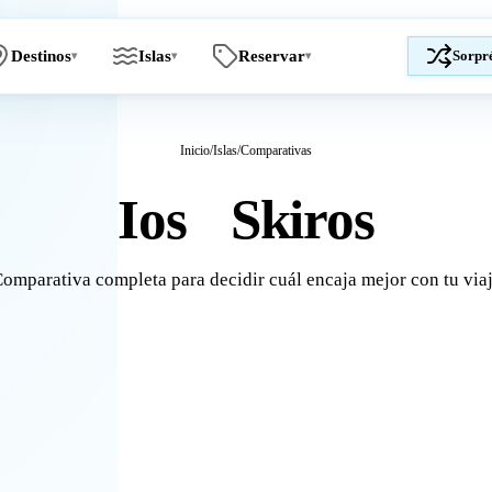
Destinos
Islas
Reservar
Sorpr
▾
▾
▾
Inicio
/
Islas
/
Comparativas
Ios
Skiros
vs
omparativa completa para decidir cuál encaja mejor con tu via