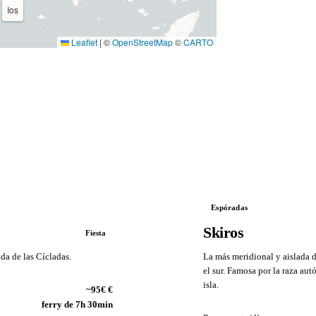
Ios
Leaflet
|
©
OpenStreetMap
©
CARTO
Espóradas
Skiros
Fiesta
da de las Cícladas.
La más meridional y aislada d
el sur. Famosa por la raza aut
isla.
~95€ €
VS
ferry de 7h 30min