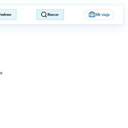
éndeme
Buscar
Mi viaje
je