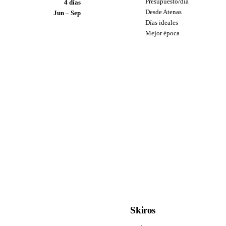
Presupuesto/día
4 días
Desde Atenas
Jun – Sep
Días ideales
Mejor época
Skiros