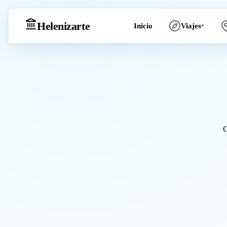
Heleniz
arte
Inicio
Viajes
▾
C