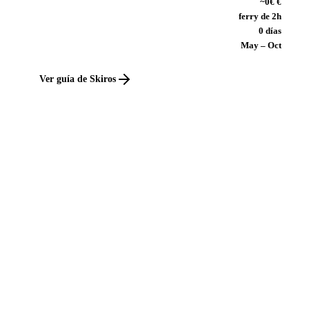
~0€ €
ferry de 2h
0 días
May – Oct
Ver guía de Skiros