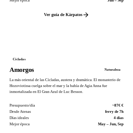
Mejor época
Jun – Sep
Ver guía de Kárpatos
VS
Cícladas
Amorgos
Naturaleza
La más oriental de las Cícladas, austera y dramática. El monasterio de
Hozoviotissa cuelga sobre el mar y la bahía de Agia Anna fue
inmortalizada en El Gran Azul de Luc Besson.
Presupuesto/día
~87€ €
Desde Atenas
ferry de 7h
Días ideales
4 días
Mejor época
May – Jun, Sep