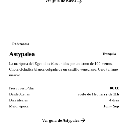
Ver guía de Kasos
VS
Dodecaneso
Astypalea
Tranquila
La mariposa del Egeo: dos islas unidas por un istmo de 100 metros.
Chora cicládica blanca colgada de un castillo veneciano. Cero turismo
masivo.
Presupuesto/día
~0€ €€
Desde Atenas
vuelo de 1h o ferry de 11h
Días ideales
4 días
Mejor época
Jun – Sep
Ver guía de Astypalea