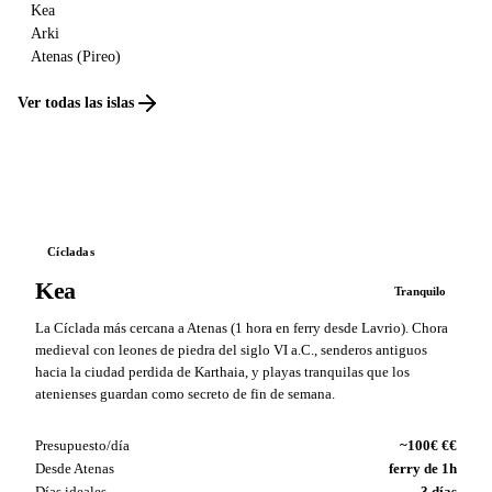
Kea
Arki
Atenas (Pireo)
Ver todas las islas
Cícladas
Kea
Tranquilo
La Cíclada más cercana a Atenas (1 hora en ferry desde Lavrio). Chora
medieval con leones de piedra del siglo VI a.C., senderos antiguos
hacia la ciudad perdida de Karthaia, y playas tranquilas que los
atenienses guardan como secreto de fin de semana.
Presupuesto/día
~100€ €€
Desde Atenas
ferry de 1h
Días ideales
3 días