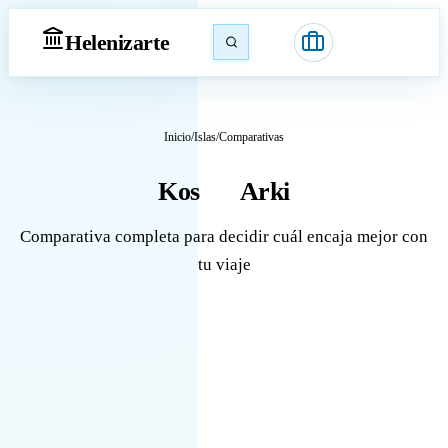
Heleniz
arte
Inicio
/
Islas
/
Comparativas
Kos
Arki
vs
Comparativa completa para decidir cuál encaja mejor con
tu viaje