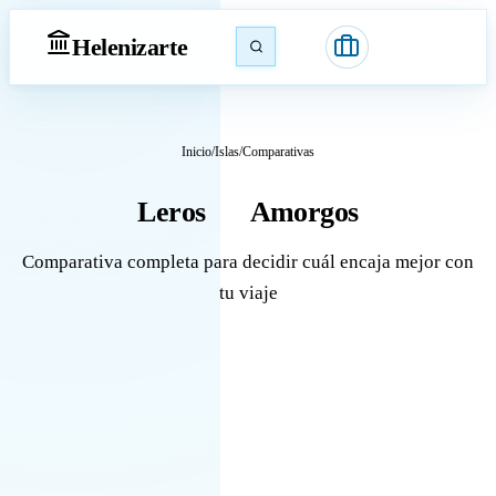
Heleniz
arte
Inicio
/
Islas
/
Comparativas
Leros
Amorgos
vs
Comparativa completa para decidir cuál encaja mejor con
tu viaje