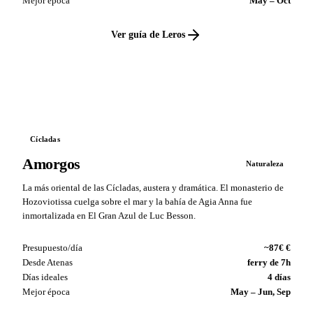
Mejor época
May – Oct
Ver guía de Leros
VS
Cícladas
Amorgos
Naturaleza
La más oriental de las Cícladas, austera y dramática. El monasterio de
Hozoviotissa cuelga sobre el mar y la bahía de Agia Anna fue
inmortalizada en El Gran Azul de Luc Besson.
Presupuesto/día
~87€ €
Desde Atenas
ferry de 7h
Días ideales
4 días
Mejor época
May – Jun, Sep