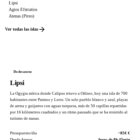
Lipsi
Agios Efstratios
Atenas (Pireo)
Ver todas las islas
Dodecaneso
Lipsi
La Ogygia mítica donde Calipso retuvo a Odiseo, hoy una isla de 700
habitantes entre Patmos y Leros. Un solo pueblo blanco y azul, playas
de arena y guijarros con aguas turquesa, más de 50 capillas repartidas
por 16 kilómetros cuadrados y un ritmo pausado que se ha resistido al
turismo de masas.
Presupuesto/día
~85€ €
Desde Atenas
ferry de 8h 45min