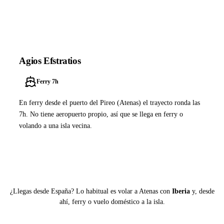
Ver ferries a Lipsi
Agios Efstratios
Ferry 7h
En ferry desde el puerto del Pireo (Atenas) el trayecto ronda las
7h. No tiene aeropuerto propio, así que se llega en ferry o
volando a una isla vecina.
Ver ferries a Agios Efstratios
¿Llegas desde España? Lo habitual es volar a Atenas con
Iberia
y, desde
ahí, ferry o vuelo doméstico a la isla.