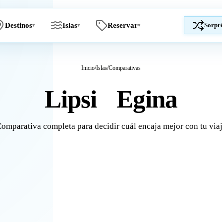
Destinos
Islas
Reservar
Sorpr
▾
▾
▾
Inicio
/
Islas
/
Comparativas
Lipsi
Egina
vs
omparativa completa para decidir cuál encaja mejor con tu via