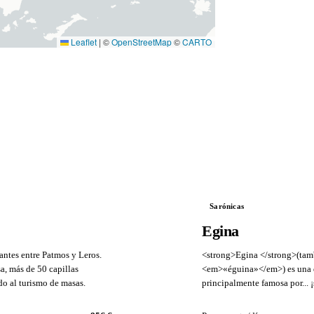
Leaflet
|
©
OpenStreetMap
©
CARTO
Sarónicas
Egina
antes entre Patmos y Leros.
<strong>Egina </strong>(tam
a, más de 50 capillas
<em>«éguina»</em>) es una de 
do al turismo de masas.
principalmente famosa por... ¡
VS