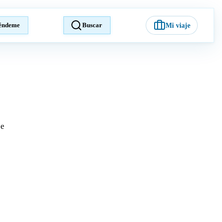
éndeme
Buscar
Mi viaje
je