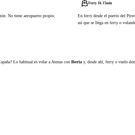
Ferry 1h 15min
5min. No tiene aeropuerto propio,
En ferry desde el puerto del Pire
así que se llega en ferry o voland
Ver ferries a Egina
España? Lo habitual es volar a Atenas con
Iberia
y, desde ahí, ferry o vuelo domé