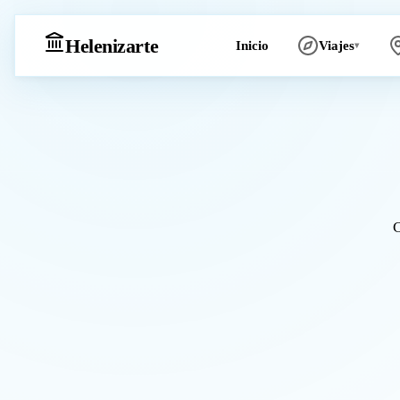
Heleniz
arte
Inicio
Viajes
▾
C