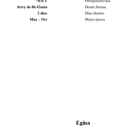
~85€ €
Presupuesto/día
ferry de 8h 45min
Desde Atenas
3 días
Días ideales
May – Oct
Mejor época
Egina