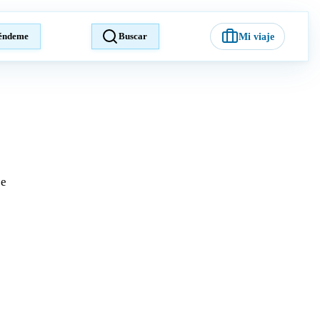
éndeme
Buscar
Mi viaje
je