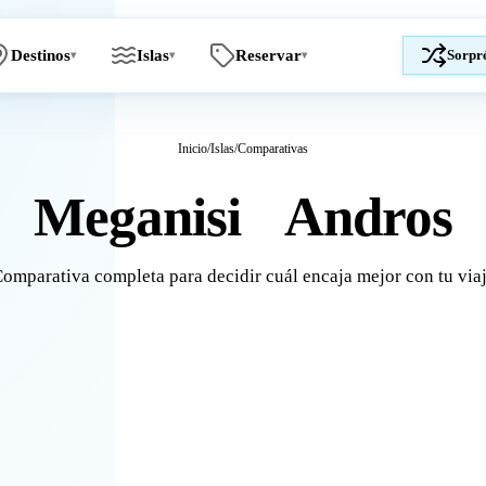
Destinos
Islas
Reservar
Sorpr
▾
▾
▾
Inicio
/
Islas
/
Comparativas
Meganisi
Andros
vs
omparativa completa para decidir cuál encaja mejor con tu via