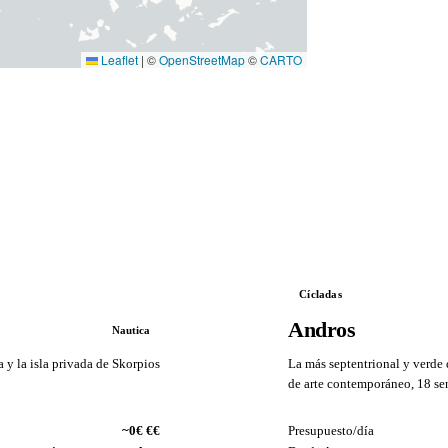
Leaflet
|
©
OpenStreetMap
©
CARTO
Cícladas
Andros
Nautica
a y la isla privada de Skorpios
La más septentrional y verde
de arte contemporáneo, 18 sen
VS
~0€ €€
Presupuesto/día