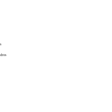
s
dros