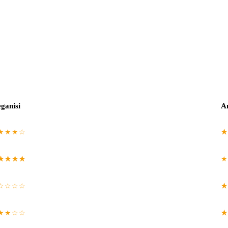
ganisi
A
★★★☆
★
★★★★
★
☆☆☆☆
★
★★☆☆
★