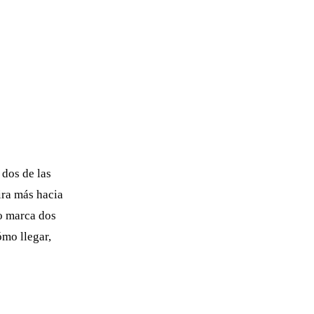
 dos de las
ira más hacia
so marca dos
ómo llegar,