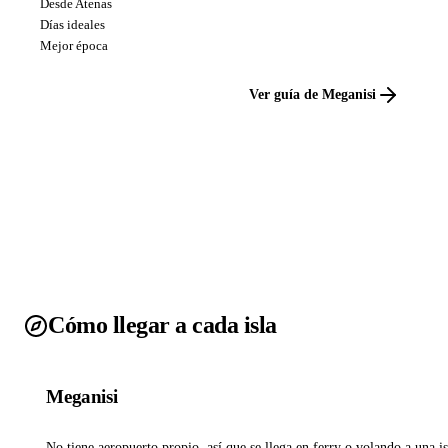
Desde Atenas
Días ideales
Mejor época
Ver guía de Meganisi
Cómo llegar a cada isla
Meganisi
No tiene aeropuerto propio, así que se llega en ferry o volando a una is