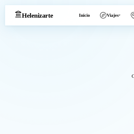
Heleniz
arte
Inicio
Viajes
▾
C