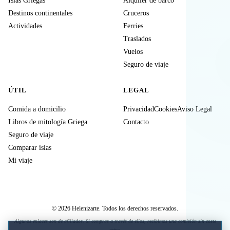
Islas Griegas
Alquiler de barco
Destinos continentales
Cruceros
Actividades
Ferries
Traslados
Vuelos
Seguro de viaje
ÚTIL
LEGAL
Comida a domicilio
Privacidad
Cookies
Aviso Legal
Libros de mitología Griega
Contacto
Seguro de viaje
Comparar islas
Mi viaje
© 2026 Helenizarte. Todos los derechos reservados.
Algunos enlaces son de afiliados. Si compras a través de ellos, recibimos una comisión sin coste
extra.