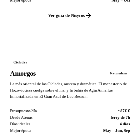
Mejor época
May – Oct
Ver guía de Nisyros
VS
Cícladas
Amorgos
Naturaleza
La más oriental de las Cícladas, austera y dramática. El monasterio de
Hozoviotissa cuelga sobre el mar y la bahía de Agia Anna fue
inmortalizada en El Gran Azul de Luc Besson.
Presupuesto/día
~87€ €
Desde Atenas
ferry de 7h
Días ideales
4 días
Mejor época
May – Jun, Sep