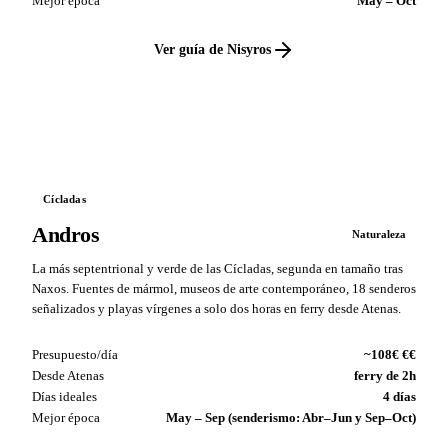
Mejor época
May – Oct
Ver guía de Nisyros
VS
Cícladas
Andros
Naturaleza
La más septentrional y verde de las Cícladas, segunda en tamaño tras
Naxos. Fuentes de mármol, museos de arte contemporáneo, 18 senderos
señalizados y playas vírgenes a solo dos horas en ferry desde Atenas.
Presupuesto/día
~108€ €€
Desde Atenas
ferry de 2h
Días ideales
4 días
Mejor época
May – Sep (senderismo: Abr–Jun y Sep–Oct)