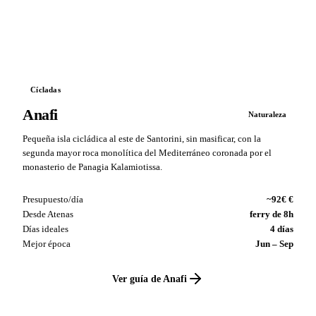
VS
Cícladas
Anafi
Naturaleza
Pequeña isla cicládica al este de Santorini, sin masificar, con la
segunda mayor roca monolítica del Mediterráneo coronada por el
monasterio de Panagia Kalamiotissa.
Presupuesto/día
~92€ €
Desde Atenas
ferry de 8h
Días ideales
4 días
Mejor época
Jun – Sep
Ver guía de Anafi