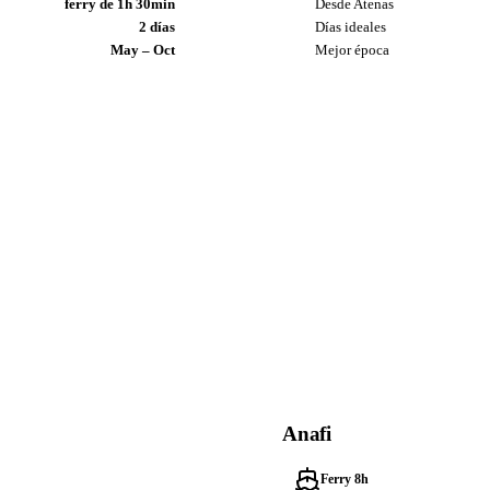
ferry de 1h 30min
Desde Atenas
2 días
Días ideales
May – Oct
Mejor época
Anafi
Ferry 8h