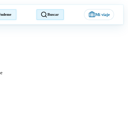
éndeme
Buscar
Mi viaje
je