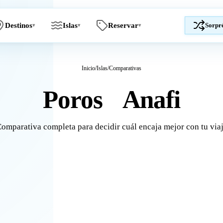
Destinos
Islas
Reservar
Sorpr
▾
▾
▾
Inicio
/
Islas
/
Comparativas
Poros
Anafi
vs
omparativa completa para decidir cuál encaja mejor con tu via