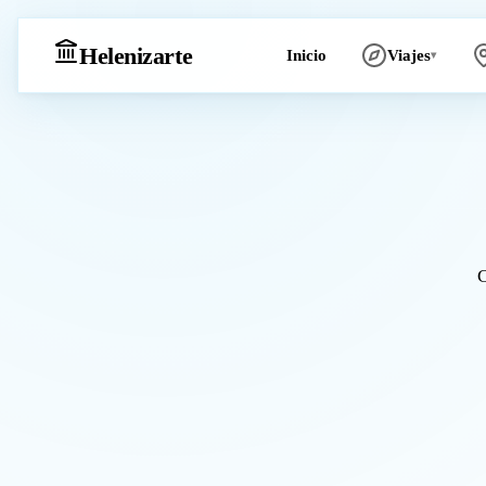
Heleniz
arte
Inicio
Viajes
▾
C