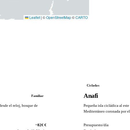
Leaflet
|
©
OpenStreetMap
©
CARTO
Cícladas
Anafi
Familiar
esde el reloj, bosque de
Pequeña isla cicládica al este
Mediterráneo coronada por el
VS
~82€ €
Presupuesto/día