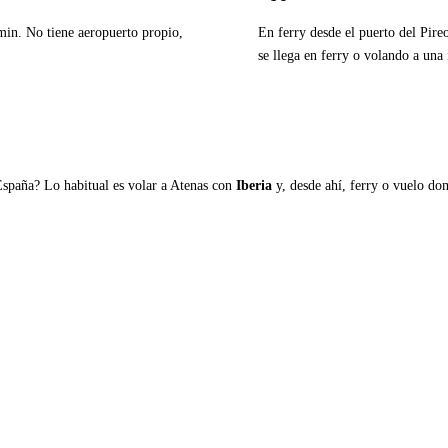
0min. No tiene aeropuerto propio,
En ferry desde el puerto del Pire
se llega en ferry o volando a una 
Ver ferries a Anafi
España? Lo habitual es volar a Atenas con
Iberia
y, desde ahí, ferry o vuelo domé