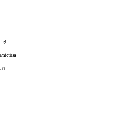
Pigi
amiotissa
afi