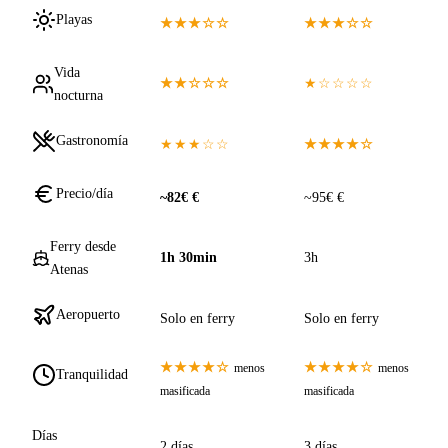
Playas
★★★☆☆
★★★☆☆
Vida
★★☆☆☆
★☆☆☆☆
nocturna
Gastronomía
★★★☆☆
★★★★☆
Precio/día
~82€ €
~95€ €
Ferry desde
1h 30min
3h
Atenas
Aeropuerto
Solo en ferry
Solo en ferry
★★★★☆
★★★★☆
menos
menos
Tranquilidad
masificada
masificada
Días
2 días
3 días