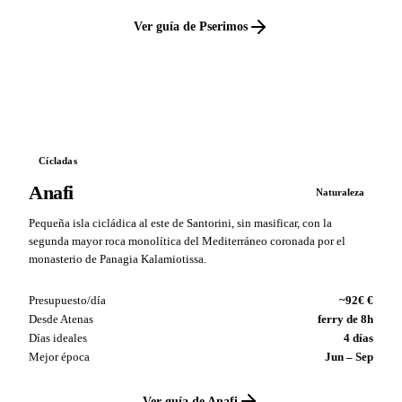
Ver guía de Pserimos
VS
Cícladas
Anafi
Naturaleza
Pequeña isla cicládica al este de Santorini, sin masificar, con la
segunda mayor roca monolítica del Mediterráneo coronada por el
monasterio de Panagia Kalamiotissa.
Presupuesto/día
~92€ €
Desde Atenas
ferry de 8h
Días ideales
4 días
Mejor época
Jun – Sep
Ver guía de Anafi