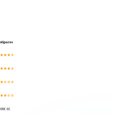
ntiparos
★★★☆
★★★☆
★☆☆☆
★★☆☆
08€ €€