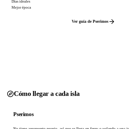
Días ideales
Mejor época
Ver guía de Pserimos
Cómo llegar a cada isla
Pserimos
No tiene aeropuerto propio, así que se llega en ferry o volando a una is