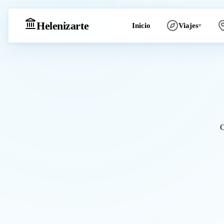
Heleniz
arte
Inicio
Viajes
▾
C