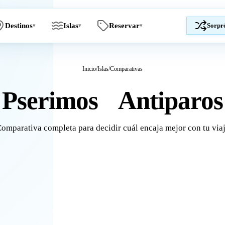
Destinos
Islas
Reservar
Sorpr
▾
▾
▾
Inicio
/
Islas
/
Comparativas
Pserimos
Antiparos
vs
omparativa completa para decidir cuál encaja mejor con tu via