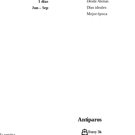
Desde Atenas
1 días
Días ideales
Jun – Sep
Mejor época
Antiparos
Ferry 5h
la vecina.