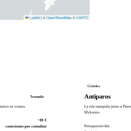
Leaflet
|
©
OpenStreetMap
©
CARTO
Cícladas
Antiparos
Tranquila
iarios en verano.
La isla tranquila junto a Paro
Mykonos.
~0€ €
VS
Presupuesto/día
conexiones por consultar