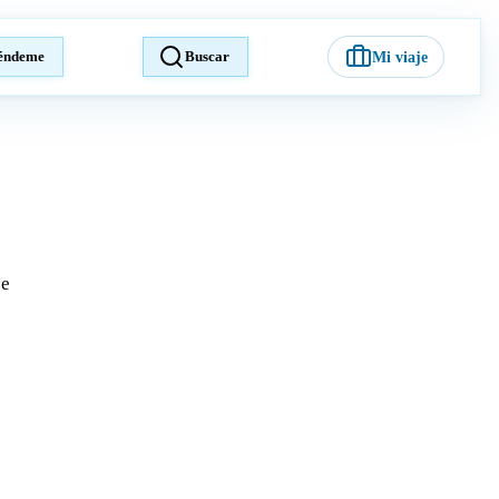
éndeme
Buscar
Mi viaje
je