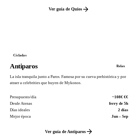
Ver guía de Quíos
VS
Cícladas
Antiparos
Relax
La isla tranquila junto a Paros. Famosa por su cueva prehistórica y por
atraer a celebrities que huyen de Mykonos.
Presupuesto/día
~108€ €€
Desde Atenas
ferry de 5h
Días ideales
2 días
Mejor época
Jun – Sep
Ver guía de Antiparos