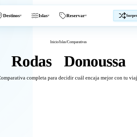
Destinos
Islas
Reservar
Sorpr
▾
▾
▾
Inicio
/
Islas
/
Comparativas
Rodas
Donoussa
vs
omparativa completa para decidir cuál encaja mejor con tu via