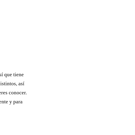
í que tiene
stintos, así
eres conocer.
ente y para