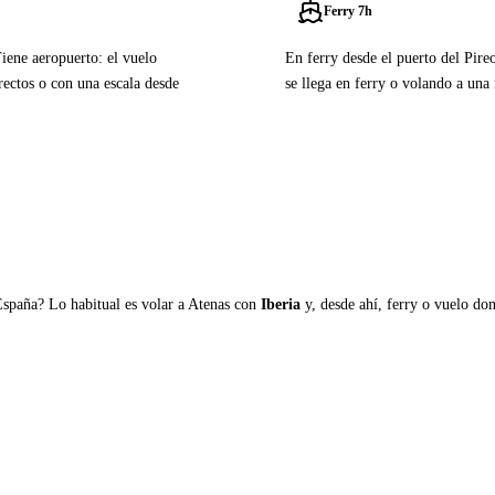
Ferry 7h
Tiene aeropuerto: el vuelo
En ferry desde el puerto del Pire
ectos o con una escala desde
se llega en ferry o volando a una 
Ver ferries a Donoussa
España? Lo habitual es volar a Atenas con
Iberia
y, desde ahí, ferry o vuelo domé