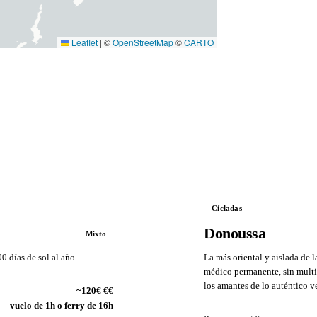
Leaflet
|
©
OpenStreetMap
©
CARTO
Cícladas
Donoussa
Mixto
 días de sol al año.
La más oriental y aislada de l
médico permanente, sin multit
los amantes de lo auténtico v
~120€ €€
VS
vuelo de 1h o ferry de 16h