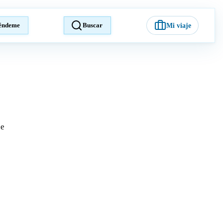
éndeme
Buscar
Mi viaje
je