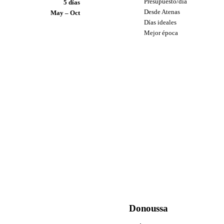
Presupuesto/día
5 días
Desde Atenas
May – Oct
Días ideales
Mejor época
Donoussa