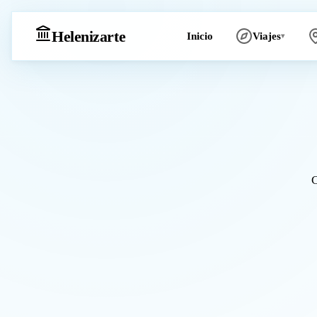
Heleniz
arte
Inicio
Viajes
▾
C