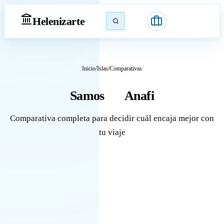
Heleniz
arte
Inicio
/
Islas
/
Comparativas
Samos
Anafi
vs
Comparativa completa para decidir cuál encaja mejor con
tu viaje