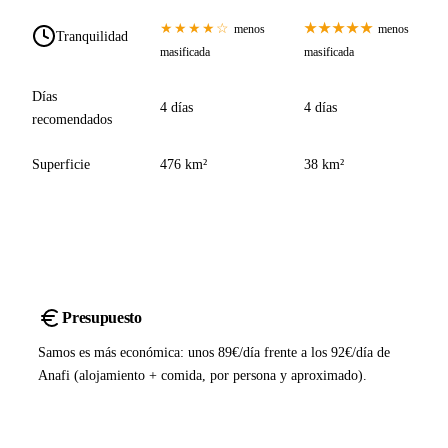
★★★★☆
★★★★★
menos
menos
Tranquilidad
masificada
masificada
Días
4 días
4 días
recomendados
Superficie
476 km²
38 km²
Presupuesto
Samos es más económica: unos 89€/día frente a los 92€/día de
Anafi (alojamiento + comida, por persona y aproximado).