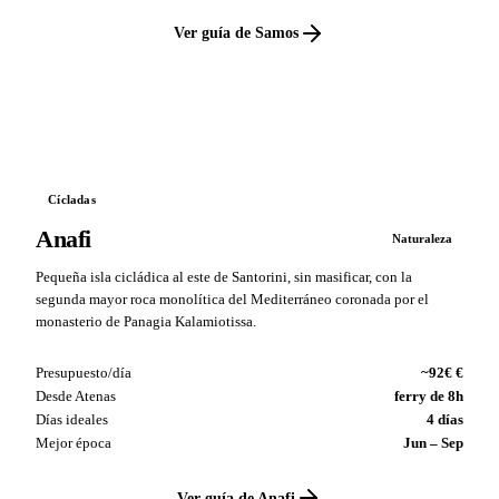
Ver guía de Samos
VS
Cícladas
Anafi
Naturaleza
Pequeña isla cicládica al este de Santorini, sin masificar, con la
segunda mayor roca monolítica del Mediterráneo coronada por el
monasterio de Panagia Kalamiotissa.
Presupuesto/día
~92€ €
Desde Atenas
ferry de 8h
Días ideales
4 días
Mejor época
Jun – Sep
Ver guía de Anafi