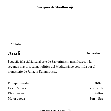
Ver guía de Skiathos
VS
Cícladas
Anafi
Naturaleza
Pequeña isla cicládica al este de Santorini, sin masificar, con la
segunda mayor roca monolítica del Mediterráneo coronada por el
monasterio de Panagia Kalamiotissa.
Presupuesto/día
~92€ €
Desde Atenas
ferry de 8h
Días ideales
4 días
Mejor época
Jun – Sep
Ver guía de Anafi