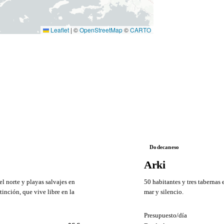
Leaflet
|
©
OpenStreetMap
©
CARTO
Dodecaneso
Arki
l norte y playas salvajes en
50 habitantes y tres tabernas 
tinción, que vive libre en la
mar y silencio.
VS
Presupuesto/día