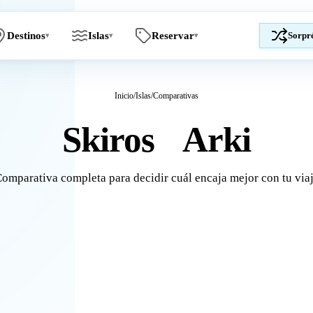
Destinos
Islas
Reservar
Sorpr
▾
▾
▾
Inicio
/
Islas
/
Comparativas
Skiros
Arki
vs
omparativa completa para decidir cuál encaja mejor con tu via