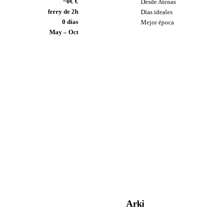
~0€ €
Desde Atenas
ferry de 2h
Días ideales
0 días
Mejor época
May – Oct
Arki