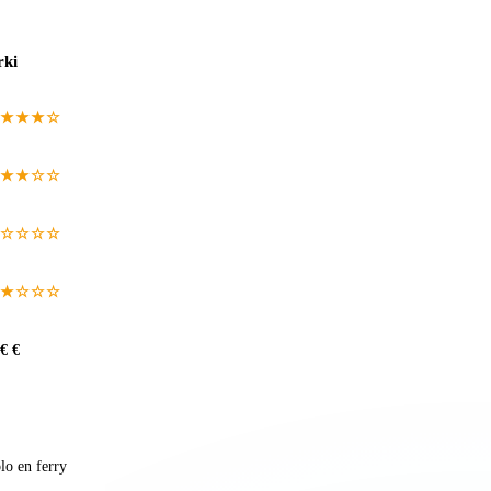
rki
★★★☆
★★☆☆
☆☆☆☆
★☆☆☆
€ €
lo en ferry