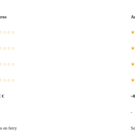
iros
A
☆☆☆☆
★
☆☆☆☆
★
☆☆☆☆
★
☆☆☆☆
★
€ €
~0
-
o en ferry
So