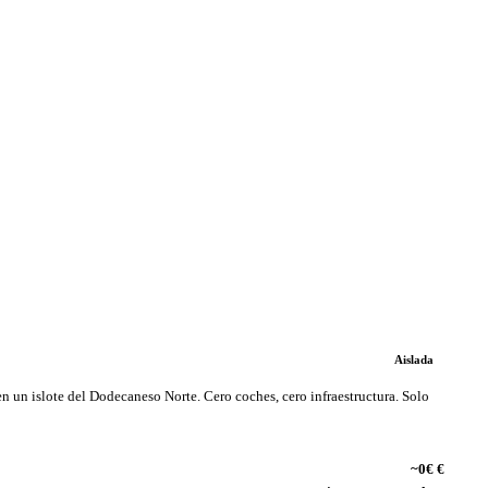
Aislada
en un islote del Dodecaneso Norte. Cero coches, cero infraestructura. Solo
~0€ €