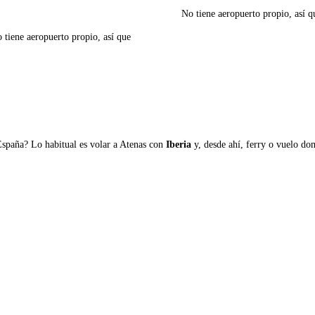
No tiene aeropuerto propio, así qu
o tiene aeropuerto propio, así que
Ver ferries a Arki
España? Lo habitual es volar a Atenas con
Iberia
y, desde ahí, ferry o vuelo domé