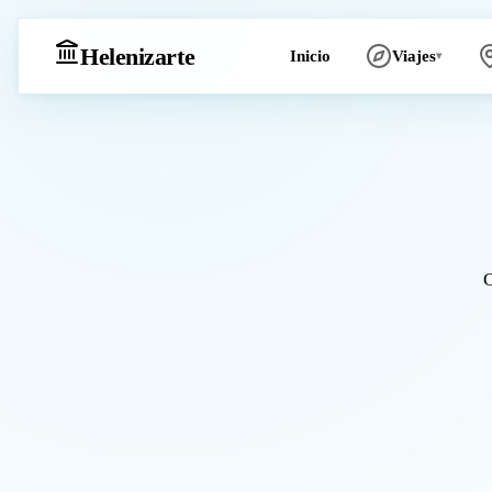
Heleniz
arte
Inicio
Viajes
▾
C