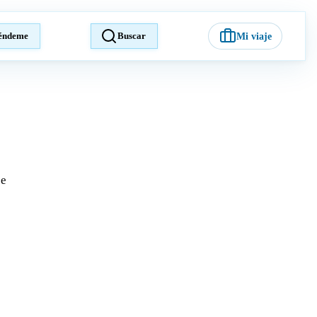
éndeme
Buscar
Mi viaje
je