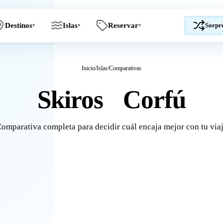
Destinos
Islas
Reservar
Sorpr
▾
▾
▾
Inicio
/
Islas
/
Comparativas
Skiros
Corfú
vs
omparativa completa para decidir cuál encaja mejor con tu via