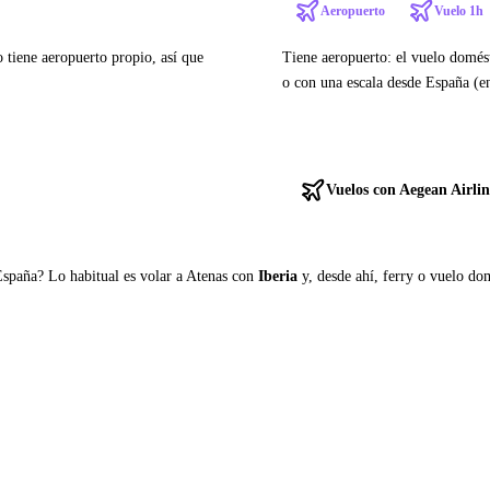
Aeropuerto
Vuelo 1h
o tiene aeropuerto propio, así que
Tiene aeropuerto: el vuelo domés
o con una escala desde España (en
Ver ferries a Corfú
Vuelos con Aegean Airlin
España? Lo habitual es volar a Atenas con
Iberia
y, desde ahí, ferry o vuelo domé