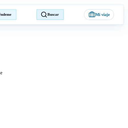
éndeme
Buscar
Mi viaje
je