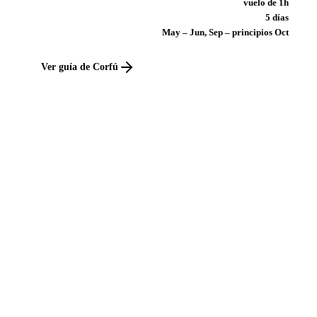
vuelo de 1h
5 días
May – Jun, Sep – principios Oct
Ver guía de Corfú