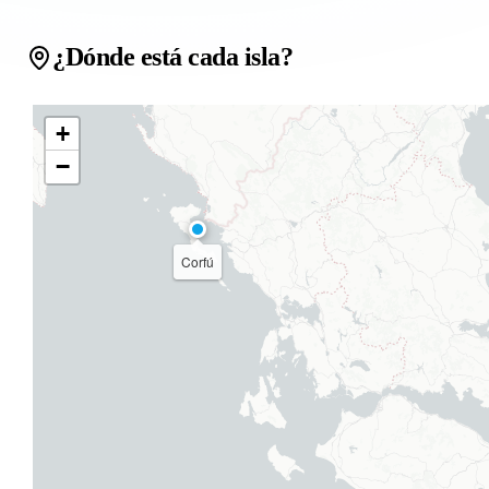
¿Dónde está cada isla?
+
−
Corfú