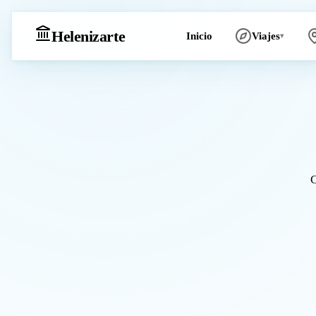
Heleniz
arte
Inicio
Viajes
▾
C