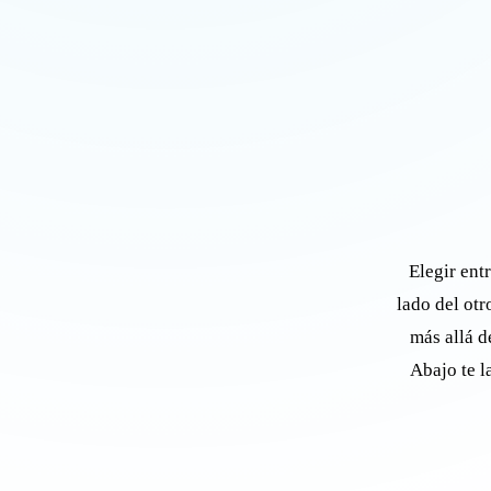
Elegir ent
lado del otr
más allá d
Abajo te l