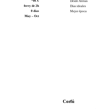
~0€ €
Desde Atenas
ferry de 2h
Días ideales
0 días
Mejor época
May – Oct
Corfú