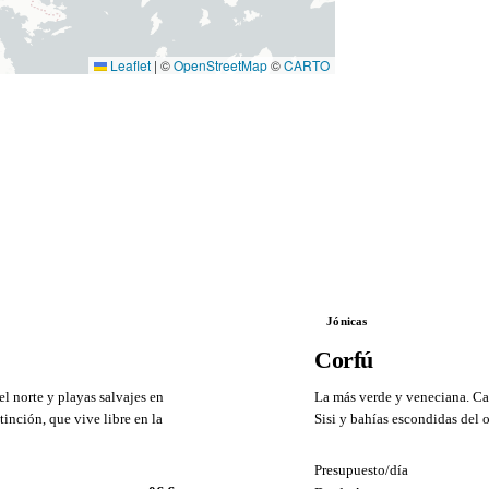
Leaflet
|
©
OpenStreetMap
©
CARTO
Jónicas
Corfú
l norte y playas salvajes en
La más verde y veneciana. Cas
tinción, que vive libre en la
Sisi y bahías escondidas del o
VS
Presupuesto/día