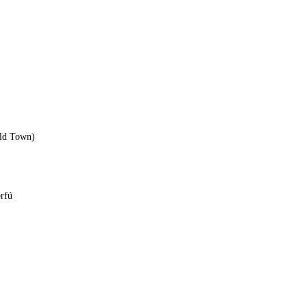
Old Town)
rfú