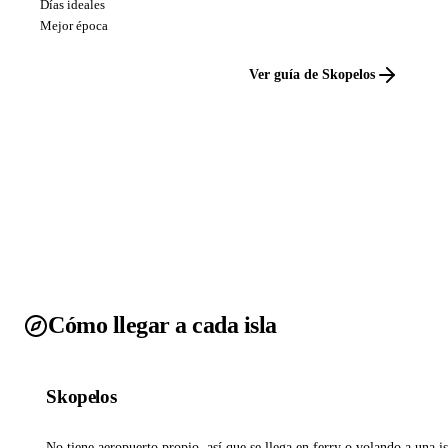
Días ideales
Mejor época
Ver guía de Skopelos
Cómo llegar a cada isla
Skopelos
No tiene aeropuerto propio, así que se llega en ferry o volando a una is