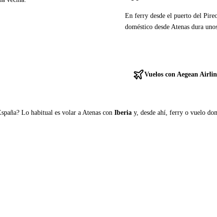
En ferry desde el puerto del Pire
doméstico desde Atenas dura uno
Ver ferries a Citera
Vuelos con Aegean Airlin
España? Lo habitual es volar a Atenas con
Iberia
y, desde ahí, ferry o vuelo domé