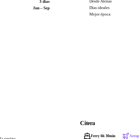
Desde Atenas
3 días
Días ideales
Jun – Sep
Mejor época
Citera
Ferry 6h 30min
Aerop
la vecina.