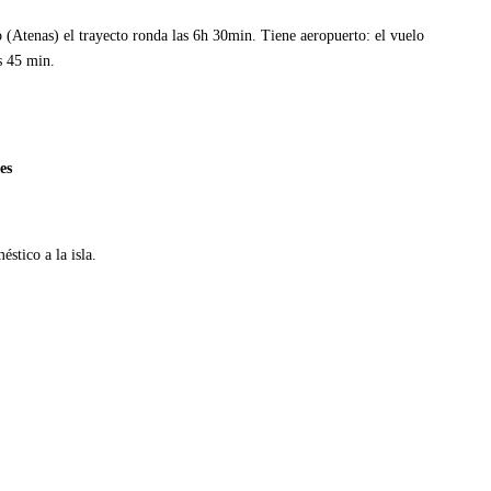
o (Atenas) el trayecto ronda las 6h 30min. Tiene aeropuerto: el vuelo
s 45 min.
es
stico a la isla.