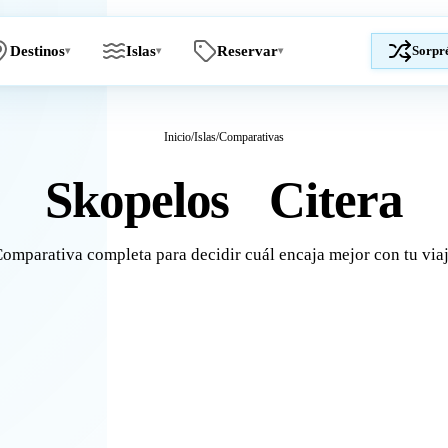
Destinos
Islas
Reservar
Sorpr
▾
▾
▾
Inicio
/
Islas
/
Comparativas
Skopelos
Citera
vs
omparativa completa para decidir cuál encaja mejor con tu via