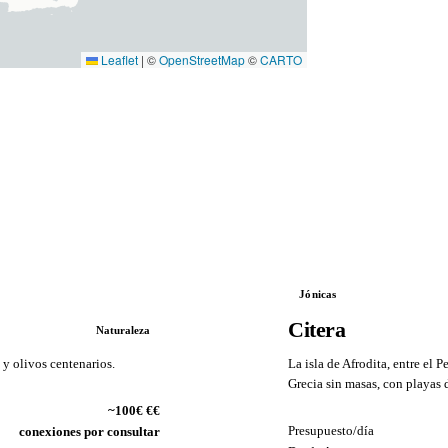
Leaflet
|
©
OpenStreetMap
©
CARTO
Jónicas
Citera
Naturaleza
y olivos centenarios.
La isla de Afrodita, entre el 
Grecia sin masas, con playas 
~100€ €€
VS
Presupuesto/día
conexiones por consultar