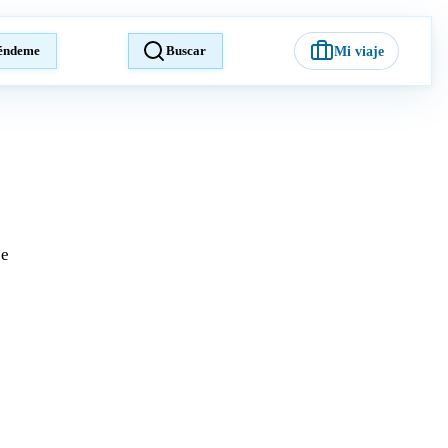
éndeme
Buscar
Mi viaje
je