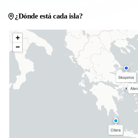
¿Dónde está cada isla?
+
−
Skopelos
Ate
Citera