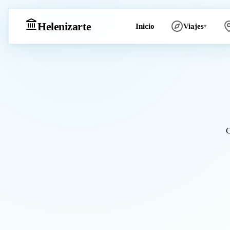
Heleniz
arte
Inicio
Viajes
▾
C