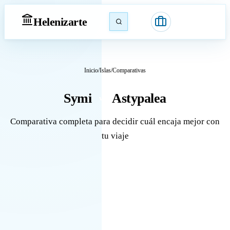
Heleniz
arte
Inicio
/
Islas
/
Comparativas
Symi
Astypalea
vs
Comparativa completa para decidir cuál encaja mejor con
tu viaje