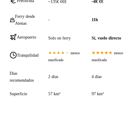
Precio/día
~135€ €€€
~0€ €€
Ferry desde
-
11h
Atenas
Aeropuerto
Solo en ferry
Sí, vuelo directo
★★★★☆
★★★★★
menos
menos
Tranquilidad
masificada
masificada
Días
2 días
4 días
recomendados
Superficie
57 km²
97 km²