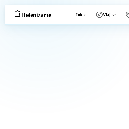
Heleniz
arte
Inicio
Viajes
▾