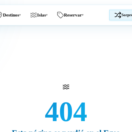
Destinos
Islas
Reservar
Sorpr
▾
▾
▾
404