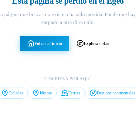
Esta página se perdió en el Egeo
a página que buscas no existe o ha sido movida. Puede que ha
zarpado a otra dirección.
Volver al inicio
Explorar islas
O EMPIEZA POR AQUÍ:
Cícladas
Jónicas
Ferries
Destinos continentales