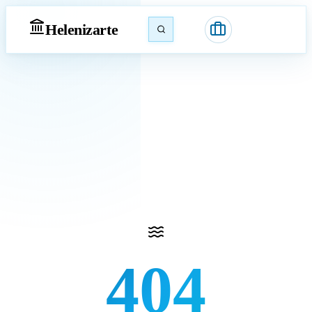
Heleniz
arte
404