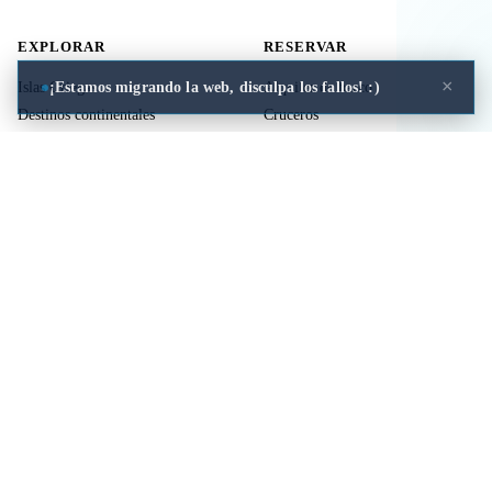
EXPLORAR
RESERVAR
×
¡Estamos migrando la web, disculpa los fallos! :)
Islas Griegas
Alquiler de barco
Destinos continentales
Cruceros
Actividades
Ferries
Traslados
Vuelos
Seguro de viaje
ÚTIL
LEGAL
Comida a domicilio
Privacidad
Cookies
Aviso Legal
Libros de mitología Griega
Contacto
Seguro de viaje
Comparar islas
Mi viaje