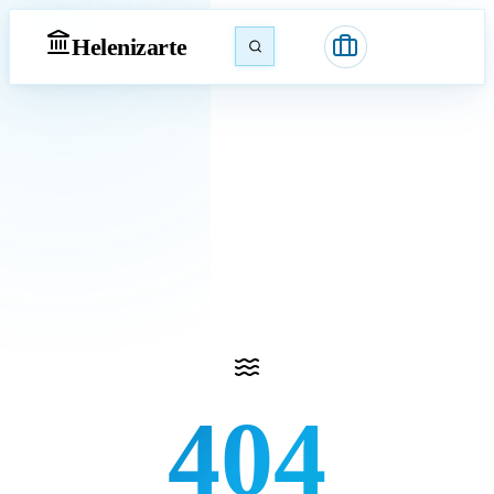
Heleniz
arte
404