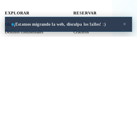
EXPLORAR
RESERVAR
×
¡Estamos migrando la web, disculpa los fallos! :)
Islas Griegas
Alquiler de barco
Destinos continentales
Cruceros
Actividades
Ferries
Traslados
Vuelos
Seguro de viaje
ÚTIL
LEGAL
Comida a domicilio
Privacidad
Cookies
Aviso Legal
Libros de mitología Griega
Contacto
Seguro de viaje
Comparar islas
Mi viaje