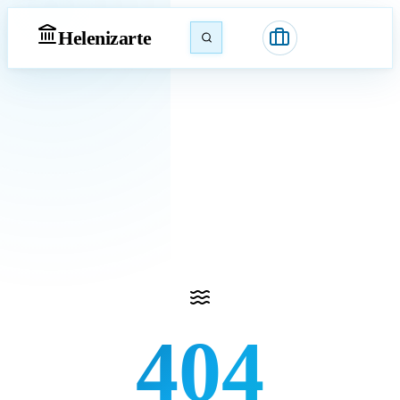
Heleniz
arte
404