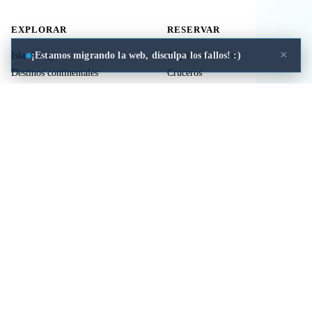
EXPLORAR
RESERVAR
×
¡Estamos migrando la web, disculpa los fallos! :)
Islas Griegas
Alquiler de barco
Destinos continentales
Cruceros
Actividades
Ferries
Traslados
Vuelos
Seguro de viaje
ÚTIL
LEGAL
Comida a domicilio
Privacidad
Cookies
Aviso Legal
Libros de mitología Griega
Contacto
Seguro de viaje
Comparar islas
Mi viaje