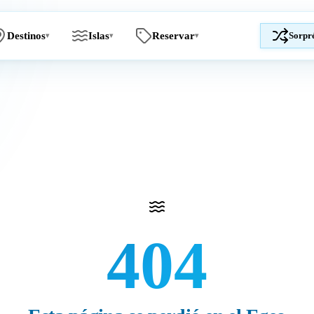
Destinos
Islas
Reservar
Sorpr
▾
▾
▾
404