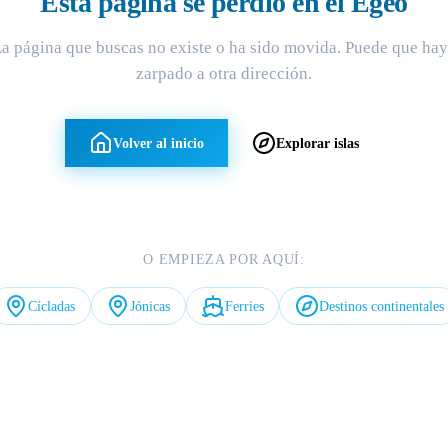
Esta página se perdió en el Egeo
a página que buscas no existe o ha sido movida. Puede que ha
zarpado a otra dirección.
Volver al inicio
Explorar islas
O EMPIEZA POR AQUÍ:
Cícladas
Jónicas
Ferries
Destinos continentales