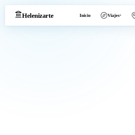
Heleniz
arte
Inicio
Viajes
▾