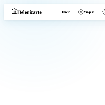
Heleniz
arte
Inicio
Viajes
▾