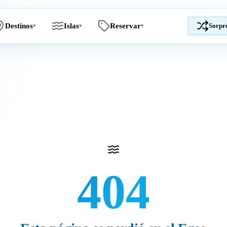
Destinos
Islas
Reservar
Sorpr
▾
▾
▾
404