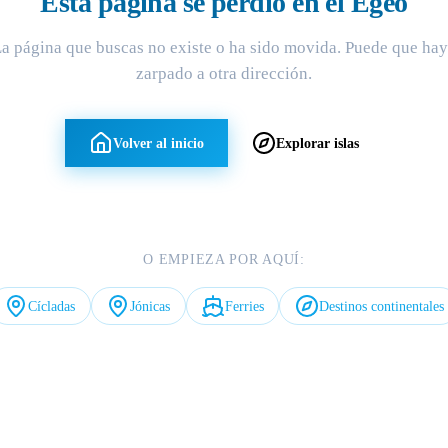
Esta página se perdió en el Egeo
a página que buscas no existe o ha sido movida. Puede que ha
zarpado a otra dirección.
Volver al inicio
Explorar islas
O EMPIEZA POR AQUÍ:
Cícladas
Jónicas
Ferries
Destinos continentales