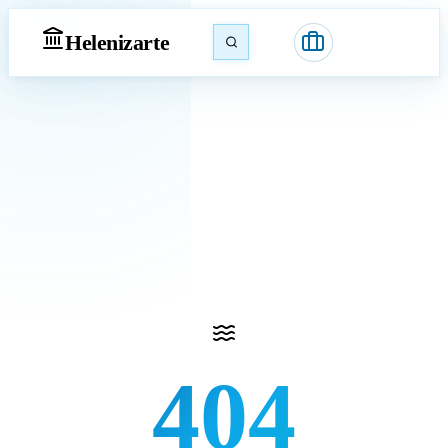
Heleniz
arte
404