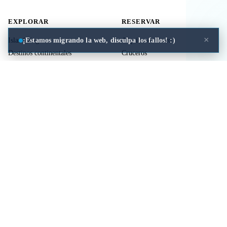
EXPLORAR
RESERVAR
×
¡Estamos migrando la web, disculpa los fallos! :)
Islas Griegas
Alquiler de barco
Destinos continentales
Cruceros
Actividades
Ferries
Traslados
Vuelos
Seguro de viaje
ÚTIL
LEGAL
Comida a domicilio
Privacidad
Cookies
Aviso Legal
Libros de mitología Griega
Contacto
Seguro de viaje
Comparar islas
Mi viaje