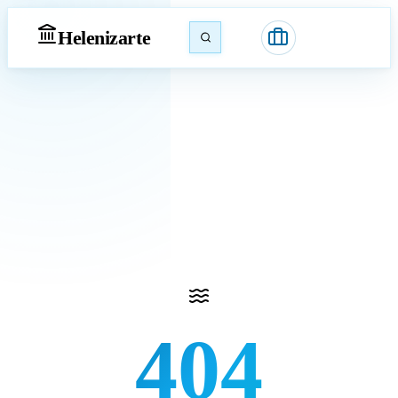
Heleniz
arte
404