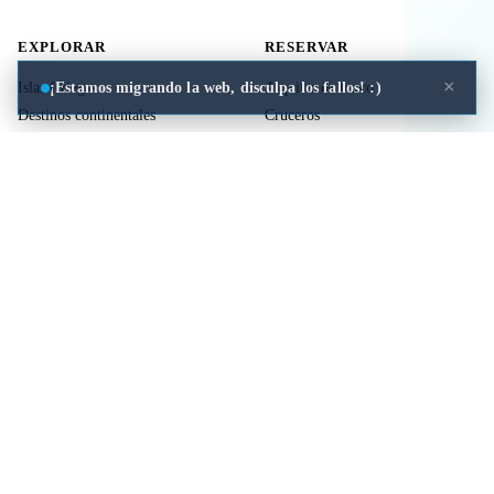
EXPLORAR
RESERVAR
×
¡Estamos migrando la web, disculpa los fallos! :)
Islas Griegas
Alquiler de barco
Destinos continentales
Cruceros
Actividades
Ferries
Traslados
Vuelos
Seguro de viaje
ÚTIL
LEGAL
Comida a domicilio
Privacidad
Cookies
Aviso Legal
Libros de mitología Griega
Contacto
Seguro de viaje
Comparar islas
Mi viaje