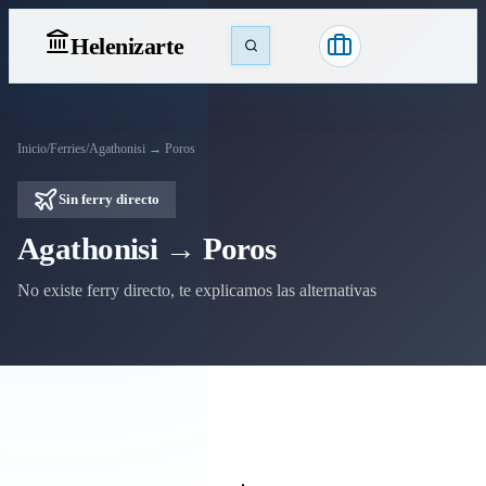
Heleniz
arte
Inicio
/
Ferries
/
Agathonisi → Poros
Sin ferry directo
Agathonisi → Poros
No existe ferry directo, te explicamos las alternativas