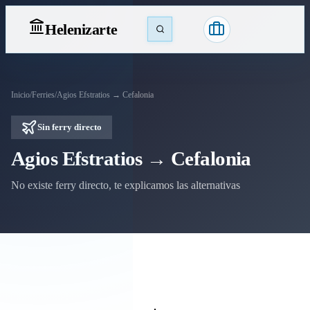
Heleniz
arte
Inicio
/
Ferries
/
Agios Efstratios → Cefalonia
Sin ferry directo
Agios Efstratios → Cefalonia
No existe ferry directo, te explicamos las alternativas