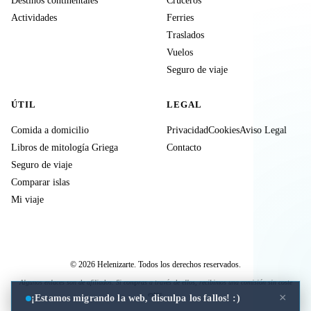
Destinos continentales
Cruceros
Actividades
Ferries
Traslados
Vuelos
Seguro de viaje
ÚTIL
LEGAL
Comida a domicilio
Privacidad
Cookies
Aviso Legal
Libros de mitología Griega
Contacto
Seguro de viaje
Comparar islas
Mi viaje
© 2026 Helenizarte. Todos los derechos reservados.
Algunos enlaces son de afiliados. Si compras a través de ellos, recibimos una comisión sin coste
extra.
×
¡Estamos migrando la web, disculpa los fallos! :)