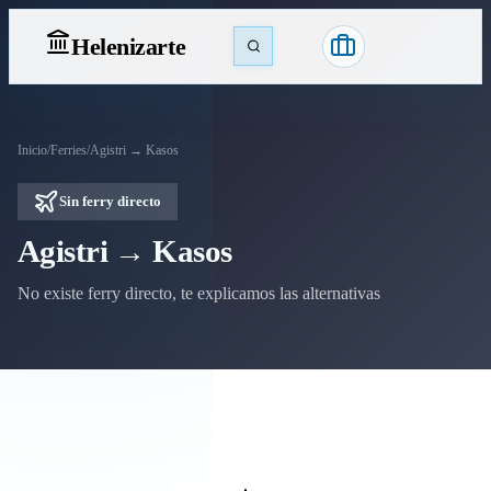
Heleniz
arte
Inicio
/
Ferries
/
Agistri → Kasos
Sin ferry directo
Agistri → Kasos
No existe ferry directo, te explicamos las alternativas