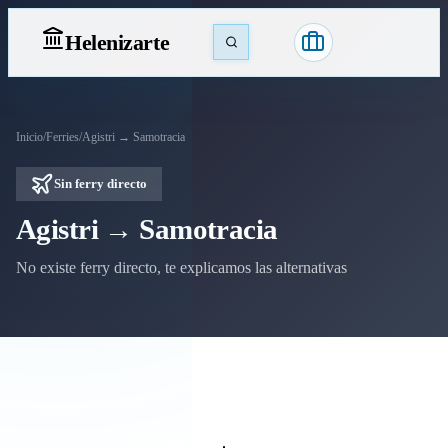
Heleniz
arte
Inicio
/
Ferries
/
Agistri → Samotracia
Sin ferry directo
Agistri → Samotracia
No existe ferry directo, te explicamos las alternativas