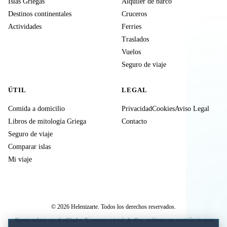
Islas Griegas
Alquiler de barco
Destinos continentales
Cruceros
Actividades
Ferries
Traslados
Vuelos
Seguro de viaje
ÚTIL
LEGAL
Comida a domicilio
Privacidad
Cookies
Aviso Legal
Libros de mitología Griega
Contacto
Seguro de viaje
Comparar islas
Mi viaje
© 2026 Helenizarte. Todos los derechos reservados.
Algunos enlaces son de afiliados. Si compras a través de ellos, recibimos una comisión sin coste