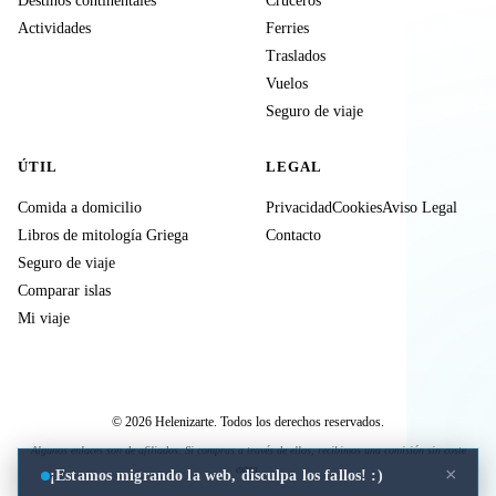
Destinos continentales
Cruceros
Actividades
Ferries
Traslados
Vuelos
Seguro de viaje
ÚTIL
LEGAL
Comida a domicilio
Privacidad
Cookies
Aviso Legal
Libros de mitología Griega
Contacto
Seguro de viaje
Comparar islas
Mi viaje
© 2026 Helenizarte. Todos los derechos reservados.
Algunos enlaces son de afiliados. Si compras a través de ellos, recibimos una comisión sin coste
extra.
×
¡Estamos migrando la web, disculpa los fallos! :)