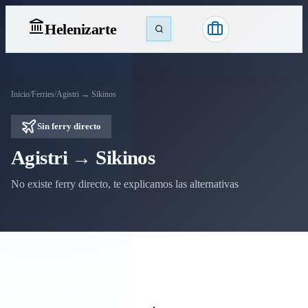
Heleniz
arte
Inicio
/
Ferries
/
Agistri → Sikinos
Sin ferry directo
Agistri → Sikinos
No existe ferry directo, te explicamos las alternativas