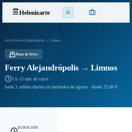
Heleniz
arte
Inicio
/
Ferries
/
Alejandrópolis → Limnos
Ruta de ferry
Ferry Alejandrópolis → Limnos
5 h 15 min de cruce
·
hasta 1 salidas diarias en mediados de agosto
·
desde 25,00 €
DURACIÓN