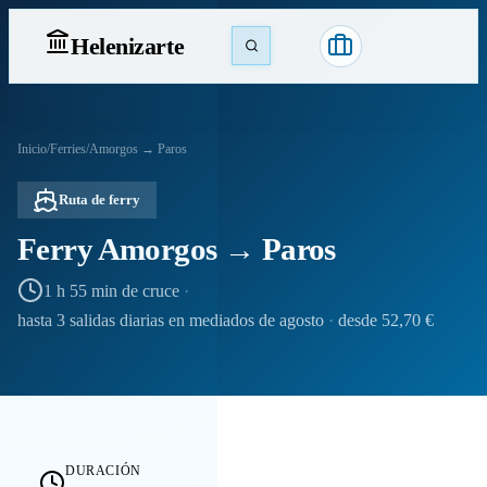
Heleniz
arte
Inicio
/
Ferries
/
Amorgos → Paros
Ruta de ferry
Ferry Amorgos → Paros
1 h 55 min de cruce
·
hasta 3 salidas diarias en mediados de agosto
·
desde 52,70 €
DURACIÓN