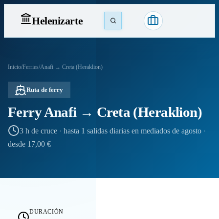
Heleniz
arte
Inicio
/
Ferries
/
Anafi → Creta (Heraklion)
Ruta de ferry
Ferry Anafi → Creta (Heraklion)
3 h de cruce
·
hasta 1 salidas diarias en mediados de agosto
·
desde 17,00 €
DURACIÓN