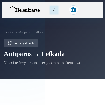
Heleniz
arte
Inicio
/
Ferries
/
Antiparos → Lefkada
Sin ferry directo
Antiparos → Lefkada
No existe ferry directo, te explicamos las alternativas