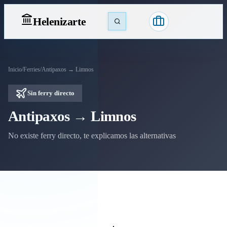
Heleniz
arte
Inicio
/
Ferries
/
Antipaxos → Limnos
Sin ferry directo
Antipaxos → Limnos
No existe ferry directo, te explicamos las alternativas