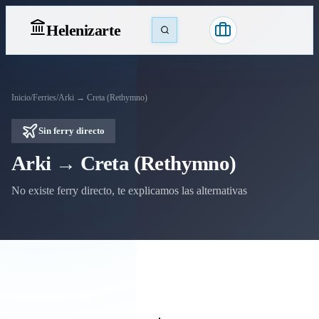
Heleniz
arte
Inicio
/
Ferries
/
Arki → Creta (Rethymno)
Sin ferry directo
Arki → Creta (Rethymno)
No existe ferry directo, te explicamos las alternativas